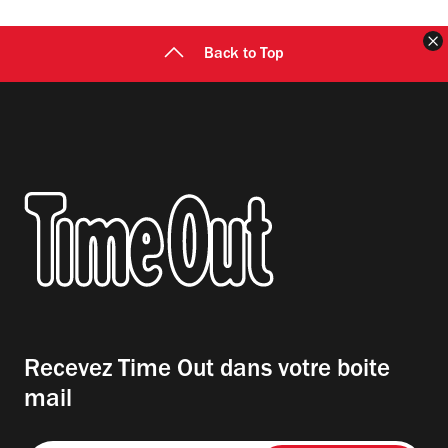
F
Back to Top
Recevez Time Out dans votre boite
mail