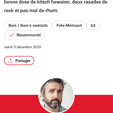
bonne dose de kitsch hawaïen, deux rasades de
rock et pas mal de rhum.
Bars | Bars à cocktails
Folie-Méricourt
prix
2
Recommandé
sur
4
mardi 3 décembre 2019
Partager