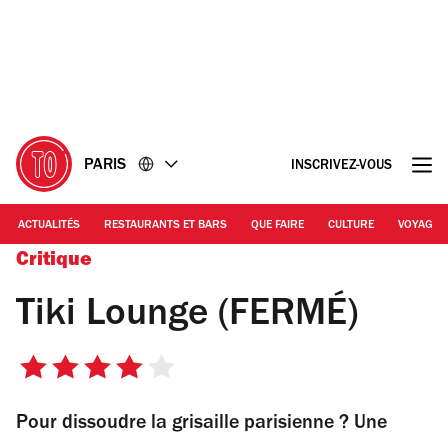
Accéder
Accéder
au
au
contenu
pied
de
page
PARIS
INSCRIVEZ-VOUS
ACTUALITÉS
RESTAURANTS ET BARS
QUE FAIRE
CULTURE
VOYAGE
Critique
Tiki Lounge (FERMÉ)
4
sur
Pour dissoudre la grisaille parisienne ? Une
5
étoiles