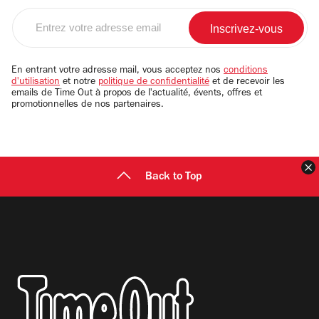
Entrez
votre
adresse
email
En entrant votre adresse mail, vous acceptez nos
conditions
d'utilisation
et notre
politique de confidentialité
et de recevoir les
emails de Time Out à propos de l'actualité, évents, offres et
promotionnelles de nos partenaires.
F
Back to Top