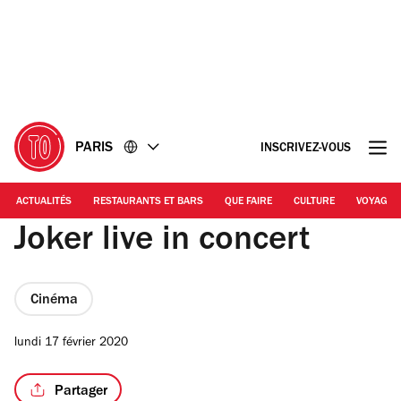
Accéder
Accéder
au
au
contenu
pied
de
page
PARIS
INSCRIVEZ-VOUS
ACTUALITÉS
RESTAURANTS ET BARS
QUE FAIRE
CULTURE
VOYAGE
Joker live in concert
Cinéma
lundi 17 février 2020
Partager