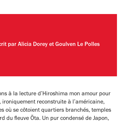
crit par
Alicia Dorey
et
Goulven Le Polles
ns à la lecture d’
Hiroshima mon amour
pour
, ironiquement reconstruite à l’américaine,
s où se côtoient quartiers branchés, temples
rd du fleuve Ōta. Un pur condensé de Japon,