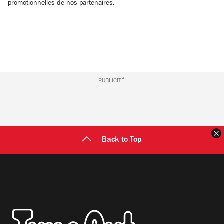
promotionnelles de nos partenaires.
PUBLICITÉ
F
Back to Top