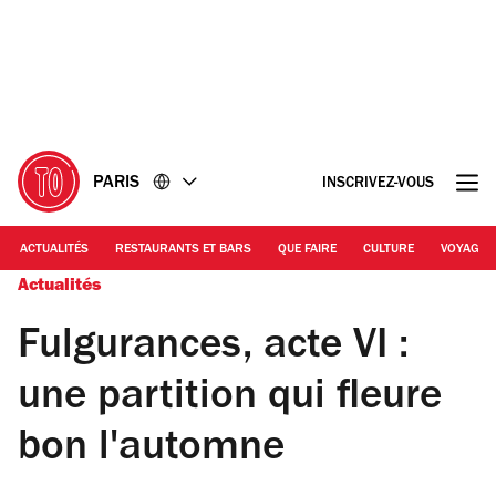
Accéder
Accéder
au
au
contenu
pied
de
page
PARIS
INSCRIVEZ-VOUS
ACTUALITÉS
RESTAURANTS ET BARS
QUE FAIRE
CULTURE
VOYAGE
Actualités
Fulgurances, acte VI :
une partition qui fleure
bon l'automne