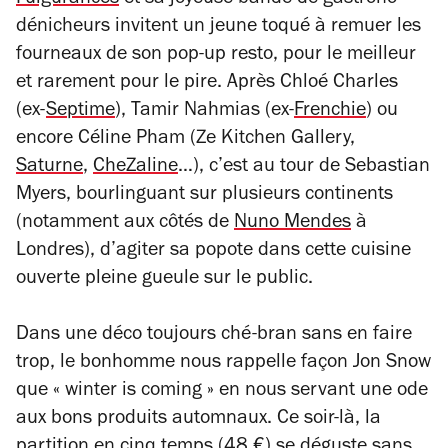
Fulgurances
et sa joyeuse bande de gastrono-
dénicheurs invitent un jeune toqué à remuer les
fourneaux de son
pop-up resto, pour le meilleur
et rarement pour le pire. Après Chloé Charles
(ex-
Septime
), Tamir Nahmias (ex-
Frenchie
) ou
encore Céline Pham (Ze Kitchen Gallery,
Saturne
,
CheZaline
…), c’est au tour de Sebastian
Myers, bourlinguant sur plusieurs continents
(notamment aux côtés de
Nuno Mendes
à
Londres), d’agiter sa popote dans cette cuisine
ouverte pleine gueule sur le public.
Dans une déco toujours ché-bran sans en faire
trop, le bonhomme nous rappelle façon Jon Snow
que « winter is coming » en nous servant une ode
aux bons produits automnaux. Ce soir-là, la