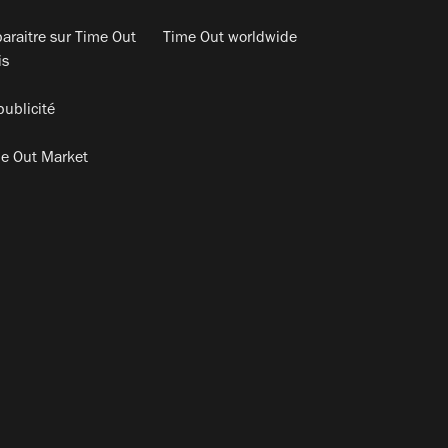
araitre sur Time Out
Time Out worldwide
is
publicité
e Out Market