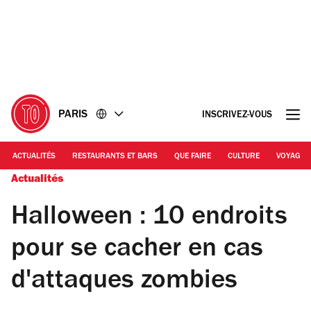
Accéder
Accéder
au
au
contenu
pied
de
page
PARIS
INSCRIVEZ-VOUS
ACTUALITÉS
RESTAURANTS ET BARS
QUE FAIRE
CULTURE
VOYAGE
Actualités
Halloween : 10 endroits
pour se cacher en cas
d'attaques zombies