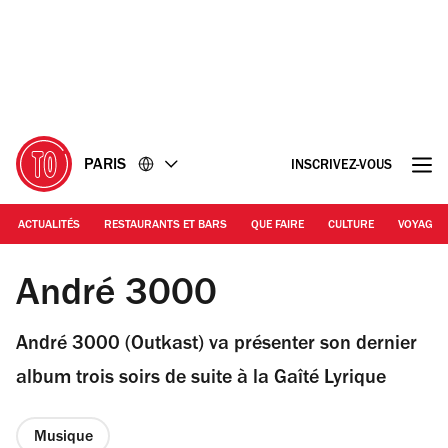
Accéder
Accéder
au
au
contenu
pied
de
page
PARIS
INSCRIVEZ-VOUS
ACTUALITÉS
RESTAURANTS ET BARS
QUE FAIRE
CULTURE
VOYAGE
© André 3000
André 3000
André 3000 (Outkast) va présenter son dernier
album trois soirs de suite à la Gaîté Lyrique
Musique