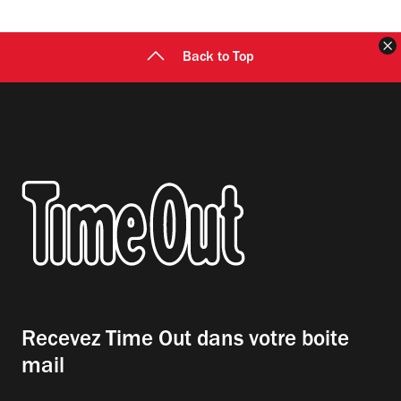
F
Back to Top
Recevez Time Out dans votre boite
mail