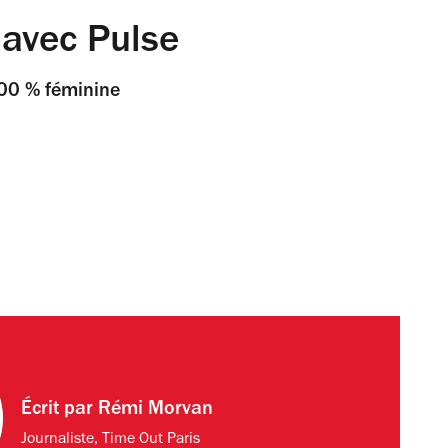
 avec Pulse
100 % féminine
Écrit par
Rémi Morvan
Journaliste, Time Out Paris