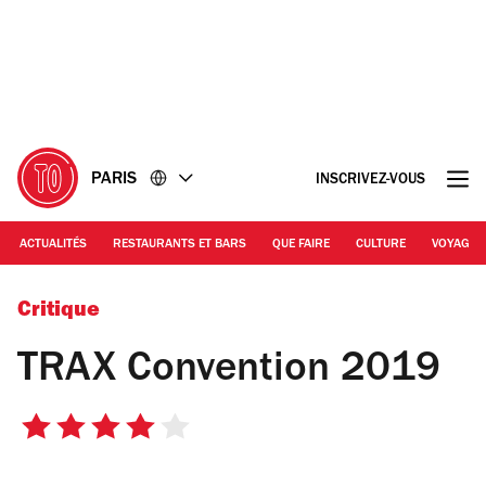
Accéder
Accéder
au
au
contenu
pied
de
page
PARIS
INSCRIVEZ-VOUS
ACTUALITÉS
RESTAURANTS ET BARS
QUE FAIRE
CULTURE
VOYAGE
DR
Critique
TRAX Convention 2019
4
sur