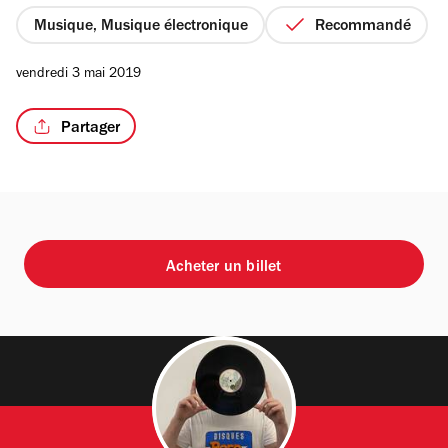
5
étoiles
Musique, Musique électronique
Recommandé
vendredi 3 mai 2019
Partager
Acheter un billet