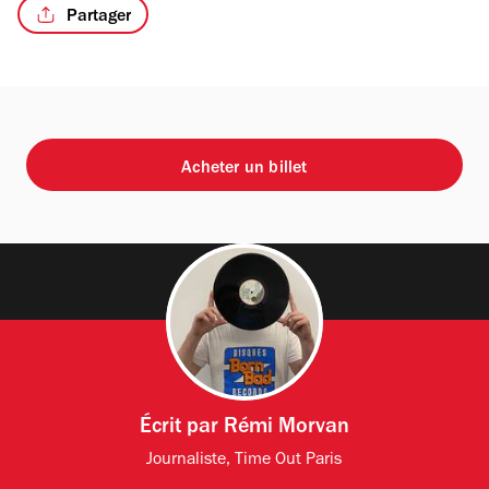
Partager
Acheter un billet
Écrit par
Rémi Morvan
Journaliste, Time Out Paris