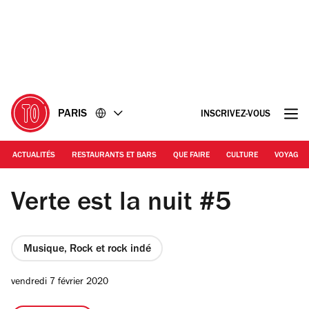
Accéder
Accéder
au
au
contenu
pied
de
page
PARIS
INSCRIVEZ-VOUS
ACTUALITÉS
RESTAURANTS ET BARS
QUE FAIRE
CULTURE
VOYAGE
© Marion Bornaz
Verte est la nuit #5
Musique, Rock et rock indé
vendredi 7 février 2020