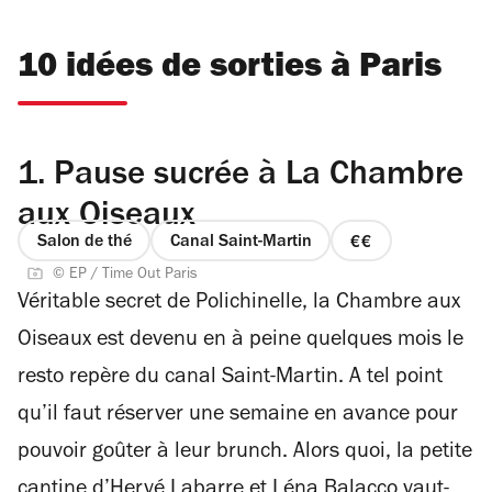
10 idées de sorties à Paris
1.
Pause sucrée à La Chambre
aux Oiseaux
Salon de thé
Canal Saint-Martin
prix
© EP / Time Out Paris
2
Véritable secret de Polichinelle, la Chambre aux
sur
4
Oiseaux est devenu en à peine quelques mois le
resto repère du canal Saint-Martin. A tel point
qu’il faut réserver une semaine en avance pour
pouvoir goûter à leur brunch. Alors quoi, la petite
cantine d’Hervé Labarre et Léna Balacco vaut-