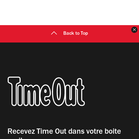
F
Back to Top
Recevez Time Out dans votre boite