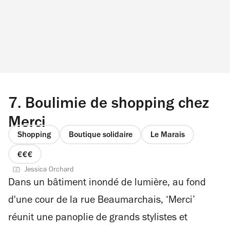
7.
Boulimie de shopping chez
Merci
Shopping
Boutique solidaire
Le Marais
prix
Jessica Orchard
3
Dans un bâtiment inondé de lumière, au fond
sur
4
d'une cour de la rue Beaumarchais, ‘Merci’
réunit une panoplie de grands stylistes et