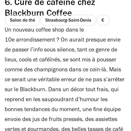
6.
Cure de caféine chez
Blackburn Coffee
Salon de thé
Strasbourg-Saint-Denis
prix
Un nouveau coffee shop dans le
1
sur
10e arrondissement ? On aurait presque envie
4
de passer l’info sous silence, tant ce genre de
lieux, cools et caféïnés, se sont mis à pousser
comme des champignons dans ce coin-là. Mais
ce serait une véritable erreur de ne pas s’arrêter
sur le Blackburn. Dans un décor tout frais, qui
reprend en les saupoudrant d’humour les
bonnes tendances du moment, une fine équipe
envoie des jus de fruits pressés, des assiettes
vertes et gourmandes, des belles tasses de café