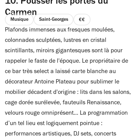
10.
Pousser les portes du
Carmen
Musique
Saint-Georges
prix
Plafonds immenses aux fresques moulées,
2
sur
colonnades sculptées, lustres en cristal
4
scintillants, miroirs gigantesques sont là pour
rappeler le faste de l'époque. Le propriétaire de
ce bar très select a laissé carte blanche au
décorateur Antoine Plateau pour sublimer le
mobilier décadent d'origine : lits dans les salons,
cage dorée surélevée, fauteuils Renaissance,
velours rouge omniprésent... La programmation
d’un tel lieu est logiquement pointue :
performances artistiques, DJ sets, concerts