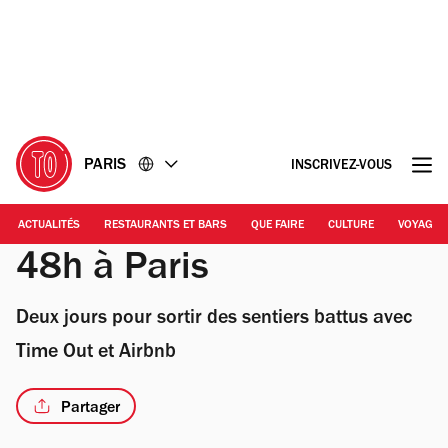
Accéder
Accéder
au
au
contenu
pied
de
page
PARIS
INSCRIVEZ-VOUS
ACTUALITÉS
RESTAURANTS ET BARS
QUE FAIRE
CULTURE
VOYAGE
48h à Paris
Deux jours pour sortir des sentiers battus avec
Time Out et Airbnb
Partager