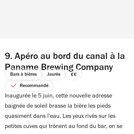
9.
Apéro au bord du canal à la
Paname Brewing Company
Bars à bières
Jaurès
prix
2
Recommandé
sur
Inaugurée le 5 juin, cette nouvelle adresse
4
baignée de soleil brasse la bière les pieds
quasiment dans l'eau. Les yeux rivés sur les
petites cuves qui trônent au fond du bar, on se