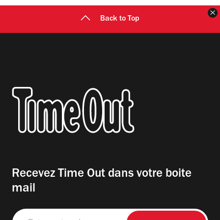
F
Back to Top
Recevez Time Out dans votre boite
mail
Entrez