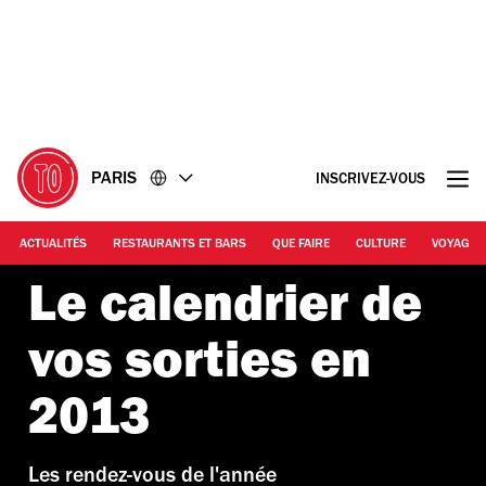
Accéder
Accéder
au
au
contenu
pied
de
page
PARIS
INSCRIVEZ-VOUS
ACTUALITÉS
RESTAURANTS ET BARS
QUE FAIRE
CULTURE
VOYAGE
Le calendrier de
vos sorties en
2013
Les rendez-vous de l'année