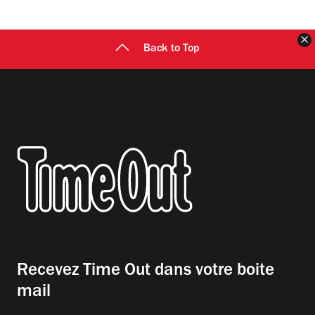
F
Back to Top
Recevez Time Out dans votre boite
mail