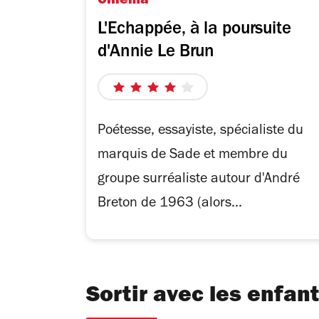
Cinéma
L'Echappée, à la poursuite
d'Annie Le Brun
4
sur
5
Poétesse, essayiste, spécialiste du
étoiles
marquis de Sade et membre du
groupe surréaliste autour d'André
Breton de 1963 (alors...
Sortir avec les enfan