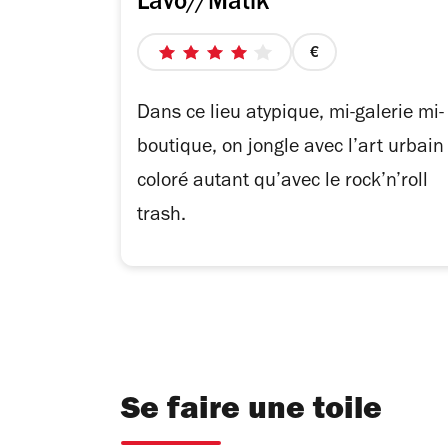
Lavo//Matik
4
prix
sur
1
5
sur
Dans ce lieu atypique, mi-galerie mi-
étoiles
4
boutique, on jongle avec l’art urbain
coloré autant qu’avec le rock’n’roll
trash.
Se faire une toile