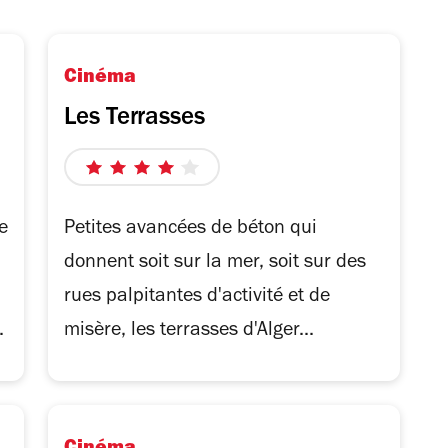
Cinéma
Les Terrasses
4
sur
5
e
Petites avancées de béton qui
étoiles
donnent soit sur la mer, soit sur des
rues palpitantes d'activité et de
.
misère, les terrasses d'Alger...