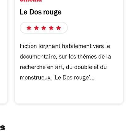
Cinéma
Le Dos rouge
5
sur
5
Fiction lorgnant habilement vers le
étoiles
documentaire, sur les thèmes de la
recherche en art, du double et du
monstrueux, ‘Le Dos rouge’...
ts