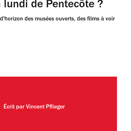
n lundi de Pentecôte ?
ur d'horizon des musées ouverts, des films à voir
Écrit par
Vincent Pflieger