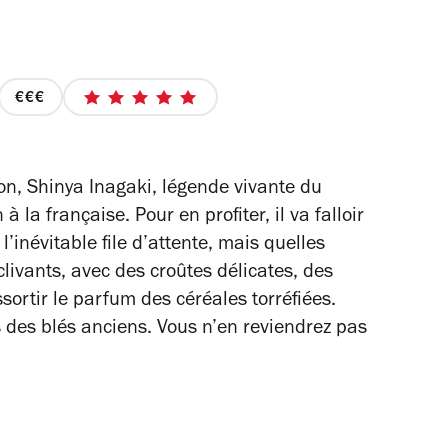
prix
5
3
sur
sur
5
4
étoiles
bon, Shinya Inagaki, légende vivante du
 la française. Pour en profiter, il va falloir
l’inévitable file d’attente, mais quelles
livants, avec des croûtes délicates, des
ssortir le parfum des céréales torréfiées.
s des blés anciens. Vous n’en reviendrez pas