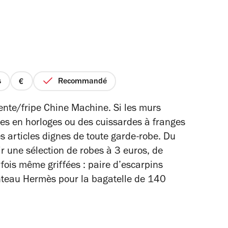
s
Recommandé
prix
1
ente/fripe Chine Machine. Si les murs
sur
tes en horloges ou des cuissardes à franges
4
es articles dignes de toute garde-robe. Du
r une sélection de robes à 3 euros, de
rfois même griffées : paire d’escarpins
nteau Hermès pour la bagatelle de 140