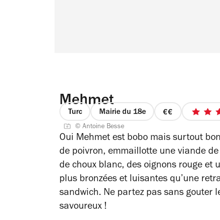
Mehmet
Turc
Mairie du 18e
prix
© Antoine Besse
2
Oui Mehmet est bobo mais surtout bon 
sur
de poivron, emmaillotte une viande de 
4
de choux blanc, des oignons rouge et u
plus bronzées et luisantes qu’une retr
sandwich. Ne partez pas sans gouter l
savoureux !