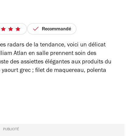
Recommandé
5
sur
es radars de la tendance, voici un délicat
5
lliam Atlan en salle prennent soin des
étoiles
ste des assiettes élégantes aux produits du
yaourt grec ; filet de maquereau, polenta
PUBLICITÉ