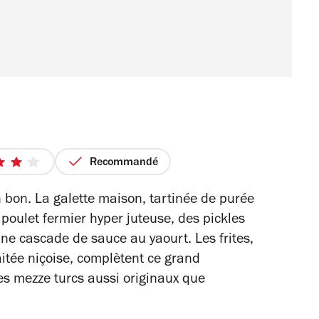
Recommandé
4
sur
bon. La galette maison, tartinée de purée
5
poulet fermier hyper juteuse, des pickles
étoiles
ne cascade de sauce au yaourt. Les frites,
aitée niçoise, complètent ce grand
es mezze turcs aussi originaux que