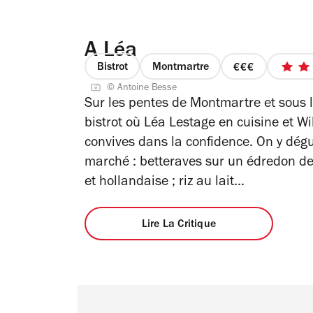
A Léa
Bistrot
Montmartre
prix
© Antoine Besse
3
Sur les pentes de Montmartre et sous l
sur
bistrot où Léa Lestage en cuisine et Wi
4
convives dans la confidence. On y dégu
marché : betteraves sur un édredon de 
et hollandaise ; riz au lait…
Lire La Critique