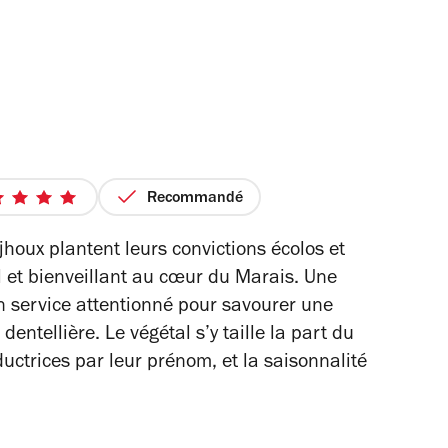
Recommandé
5
sur
houx plantent leurs convictions écolos et
5
 et bienveillant au cœur du Marais. Une
étoiles
un service attentionné pour savourer une
dentellière. Le végétal s’y taille la part du
ductrices par leur prénom, et la saisonnalité