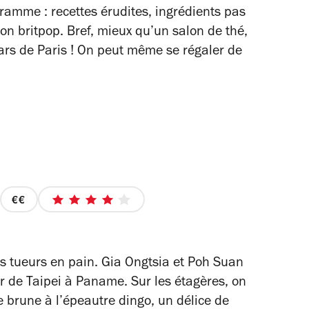
gramme : recettes érudites, ingrédients pas
n britpop. Bref, mieux qu’un salon de thé,
ars de Paris ! On peut même se régaler de
prix
4
2
sur
sur
5
4
étoiles
es tueurs en pain. Gia Ongtsia et Poh Suan
r de Taipei à Paname. Sur les étagères, on
e brune à l’épeautre dingo, un délice de