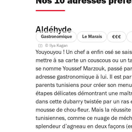
Nos 10 adresses préfé
Aldéhyde
Gastronomique
Le Marais
prix
© Ilya Kagan
3
Youyouyou ! Un chef a enfin osé se sai
sur
mettre à sa carte un couscous ou un taj
4
se nomme Youssef Marzouk, passé par le
adresse gastronomique à lui. Il est par
parents tunisiens pour créer son menu d
étapes délicates démontrant une maîtr
dans cette dubarry twistée par un ras 
mousse de chou-fleur. Mais la réussite
tunisiennes, comme ce nuage de méc
splendeur d’agneau en deux façons (en 