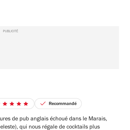
PUBLICITÉ
Recommandé
5
sur
llures de pub anglais échoué dans le Marais,
5
eleste), qui nous régale de cocktails plus
étoiles