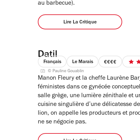
au barbecue).
Lire La Critique
Datil
Français
Le Marais
prix
© Pauline Gouablin
4
Manon Fleury et la cheffe Laurène Barj
sur
féministes dans ce gynécée conceptuel
4
salle grège, une lumière zénithale et 
cuisine singulière d’une délicatesse de 
lion, on appelle les producteurs et pro
ne se négocie pas.