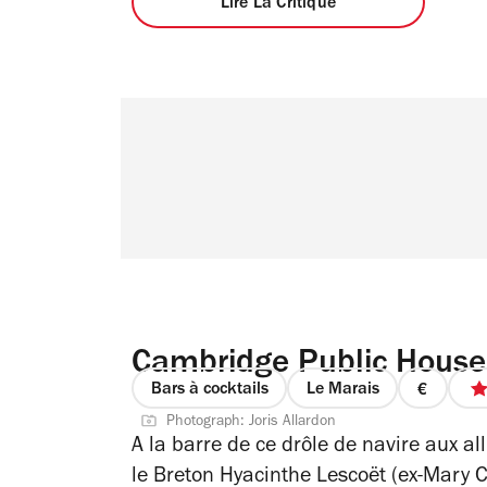
Lire La Critique
Cambridge Public House
Bars à cocktails
Le Marais
prix
Photograph: Joris Allardon
1
A la barre de ce drôle de navire aux a
sur
le Breton Hyacinthe Lescoët (ex-Mary C
4