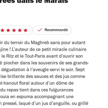
rées dans le Marais
Recommandé
5
sur
sir du terroir du Maghreb sans pour autant
5
ine ! L’auteur de ce petit miracle culinaire
étoiles
 Ritz et le Tout-Paris avant d’ouvrir son
ti piocher dans les souvenirs de ses grands-
égustation à l’aveugle servi le soir. Sept
ise brillante des sauces et des jus comme
el-hanout floral autour d’un dôme de
 du repas tient dans ces fulgurances
houia en espuma accompagnant une
pressé, laqué d’un jus d’anguille, ou grillé