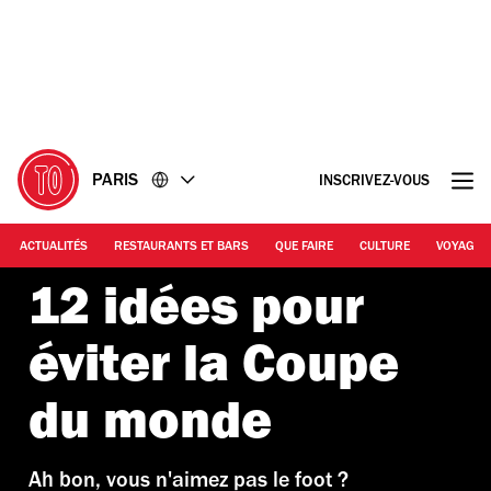
Accéder
Accéder
au
au
contenu
pied
de
page
PARIS
INSCRIVEZ-VOUS
ACTUALITÉS
RESTAURANTS ET BARS
QUE FAIRE
CULTURE
VOYAGE
12 idées pour
éviter la Coupe
du monde
Ah bon, vous n'aimez pas le foot ?