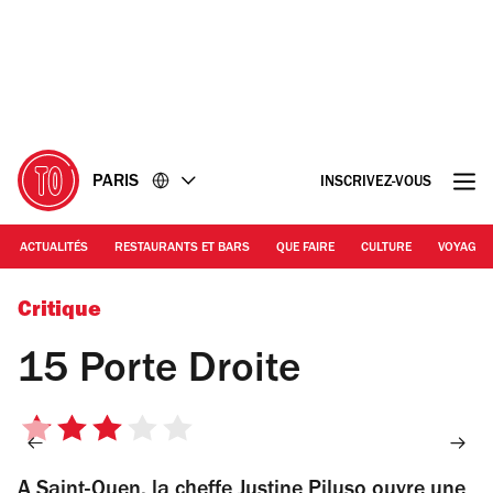
Accéder
Accéder
au
au
contenu
pied
de
page
PARIS
INSCRIVEZ-VOUS
ACTUALITÉS
RESTAURANTS ET BARS
QUE FAIRE
CULTURE
VOYAGE
© Antoine Besse
Critique
15 Porte Droite
3
sur
A Saint-Ouen, la cheffe Justine Piluso ouvre une
5