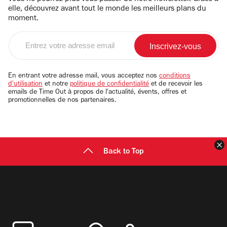
elle, découvrez avant tout le monde les meilleurs plans du
moment.
Entrez
votre
adresse
email
En entrant votre adresse mail, vous acceptez nos
conditions
d'utilisation
et notre
politique de confidentialité
et de recevoir les
emails de Time Out à propos de l'actualité, évents, offres et
promotionnelles de nos partenaires.
F
Back to Top