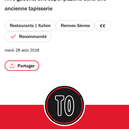
étoiles
ancienne tapisserie
Restaurants | Italien
Rennes-Sèvres
prix
/4
2
Recommandé
sur
4
mardi 28 août 2018
Partager