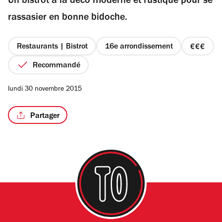
Un bistrot à la déco moderne et rustique pour se
5
étoiles
rassasier en bonne bidoche.
Restaurants | Bistrot
16e arrondissement
prix
3
Recommandé
sur
4
lundi 30 novembre 2015
Partager