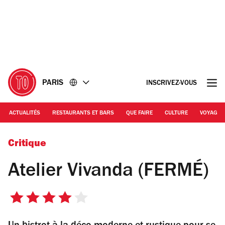
Accéder
Accéder
au
au
contenu
pied
de
page
PARIS
INSCRIVEZ-VOUS
ACTUALITÉS
RESTAURANTS ET BARS
QUE FAIRE
CULTURE
VOYAGE
© Atelier Vivanda
Critique
Atelier Vivanda (FERMÉ)
4
sur