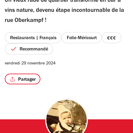
Un vieux rade de quartier transformé en bar à
5
étoiles
vins nature, devenu étape incontournable de la
rue Oberkampf !
Restaurants | Français
Folie-Méricourt
prix
3
Recommandé
sur
4
vendredi 29 novembre 2024
Partager