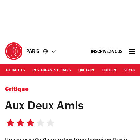
Accéder
Accéder
au
au
contenu
pied
de
page
PARIS
INSCRIVEZ-VOUS
ACTUALITÉS
RESTAURANTS ET BARS
QUE FAIRE
CULTURE
VOYAGE
Aux Deux Amis
Critique
Aux Deux Amis
3
sur