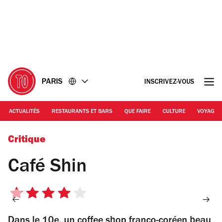
Accéder
Accéder
au
au
contenu
pied
de
page
PARIS
INSCRIVEZ-VOUS
ACTUALITÉS
RESTAURANTS ET BARS
QUE FAIRE
CULTURE
VOYAGE
© Kim Shin Akrich
Critique
Café Shin
4
sur
Dans le 10e, un coffee shop franco-coréen beau
5