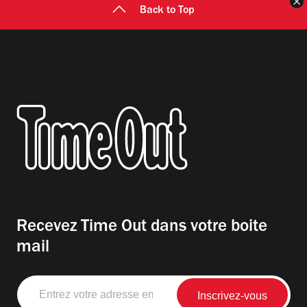
F
Back to Top
Recevez Time Out dans votre boite
mail
Entrez
votre