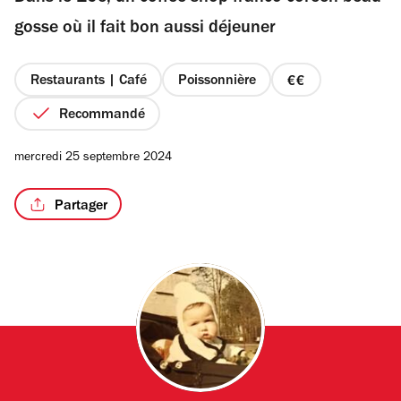
étoiles
gosse où il fait bon aussi déjeuner
Restaurants | Café
Poissonnière
prix
/2
2
Recommandé
sur
4
mercredi 25 septembre 2024
Partager