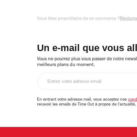
Vous êtes propriétaire de ce commerce ?
Réclame
Un e-mail que vous al
Vous ne pourrez plus vous passer de notre newsle
meilleurs plans du moment.
Entrez
votre
adresse
email
En entrant votre adresse mail, vous acceptez nos
condi
recevoir les emails de Time Out à propos de l'actualité,