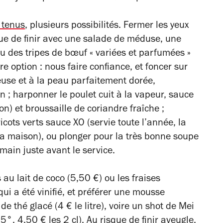
x tenus
, plusieurs possibilités. Fermer les yeux
sque de finir avec une salade de méduse, une
u des tripes de bœuf « variées et parfumées »
re option :
nous faire confiance, et foncer sur
teuse et à la peau parfaitement dorée,
 ; harponner le poulet cuit à la vapeur, sauce
n) et broussaille de coriandre fraîche ;
cots verts sauce XO (servie toute l’année, la
 la maison), ou plonger pour la très bonne soupe
 main juste avant le service.
s au lait de coco (5,50 €) ou les fraises
 qui a été vinifié, et préférer une mousse
de thé glacé (4 € le litre), voire un shot de Mei
 55°, 4,50 € les 2 cl). Au risque de finir aveugle.