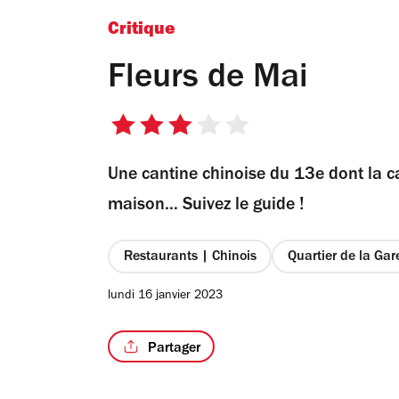
Critique
Fleurs de Mai
3
sur
Une cantine chinoise du 13e dont la ca
5
étoiles
maison… Suivez le guide !
Restaurants | Chinois
Quartier de la Gar
lundi 16 janvier 2023
Partager