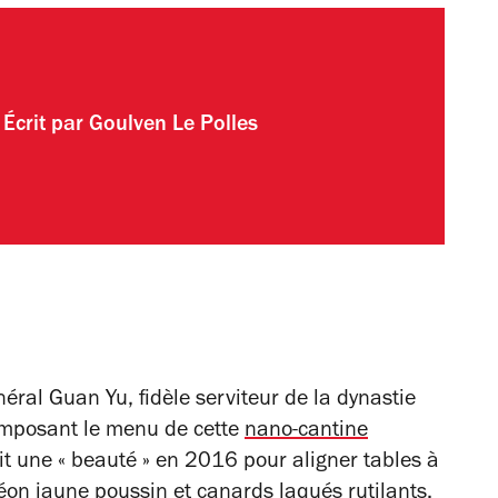
Écrit par
Goulven Le Polles
éral Guan Yu, fidèle serviteur de la dynastie
omposant le menu de cette
nano-cantine
it une « beauté » en 2016 pour aligner tables à
néon jaune poussin et canards laqués rutilants.