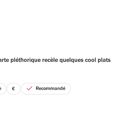
rte pléthorique recèle quelques cool plats
e
Recommandé
prix
1
sur
4