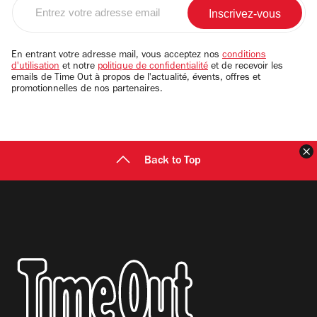
Entrez
votre
adresse
email
En entrant votre adresse mail, vous acceptez nos
conditions
d'utilisation
et notre
politique de confidentialité
et de recevoir les
emails de Time Out à propos de l'actualité, évents, offres et
promotionnelles de nos partenaires.
F
Back to Top