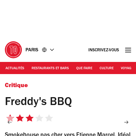
Accéder
Accéder
au
au
contenu
pied
de
page
PARIS
INSCRIVEZ-VOUS
ACTUALITÉS
RESTAURANTS ET BARS
QUE FAIRE
CULTURE
VOYAGE
© Freddy's BBQ
Critique
Freddy's BBQ
3
sur
Smokehouse pas cher vers Etienne Marcel. Idéal
5