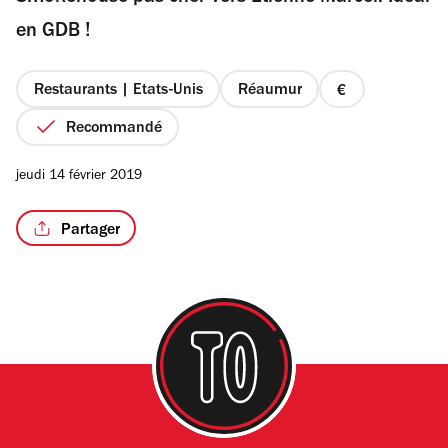
étoiles
en GDB !
Restaurants | Etats-Unis
Réaumur
prix
/5
1
Recommandé
sur
4
jeudi 14 février 2019
Partager