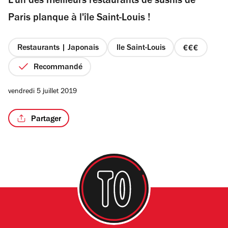
L’un des meilleurs restaurants de sushis de
5
étoiles
Paris planque à l'île Saint-Louis !
Restaurants | Japonais
Ile Saint-Louis
prix
3
Recommandé
sur
4
vendredi 5 juillet 2019
Partager