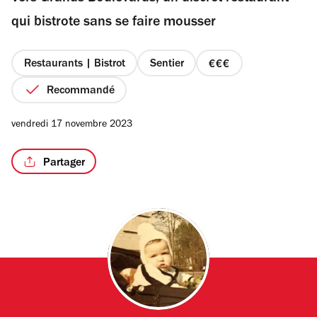
étoiles
qui bistrote sans se faire mousser
Restaurants | Bistrot
Sentier
prix
/2
3
Recommandé
sur
4
vendredi 17 novembre 2023
Partager