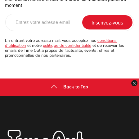
elle, découvrez avant tout le monde les meilleurs plans du
moment.
Entrez
votre
adresse
email
En entrant votre adresse mail, vous acceptez nos
conditions
d'utilisation
et notre
politique de confidentialité
et de recevoir les
emails de Time Out à propos de l'actualité, évents, offres et
promotionnelles de nos partenaires.
F
Back to Top