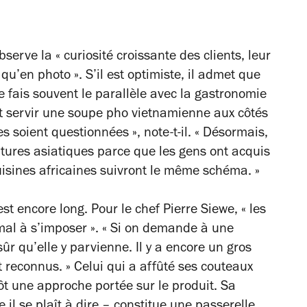
observe la
« curiosité croissante des clients, leur
 qu’en photo »
. S’il est optimiste, il admet que
Je fais souvent le parallèle avec la gastronomie
it servir une soupe pho vietnamienne aux côtés
es soient questionnées »,
note-t-il.
« Désormais,
ltures asiatiques parce que les gens ont acquis
uisines africaines suivront le même schéma. »
t encore long. Pour le chef Pierre Siewe,
« les
mal à s’imposer »
.
« Si on demande à une
sûr qu’elle y parvienne. Il y a encore un gros
t reconnus. »
Celui qui a affûté ses couteaux
 une approche portée sur le produit. Sa
 il se plaît à dire – constitue une passerelle