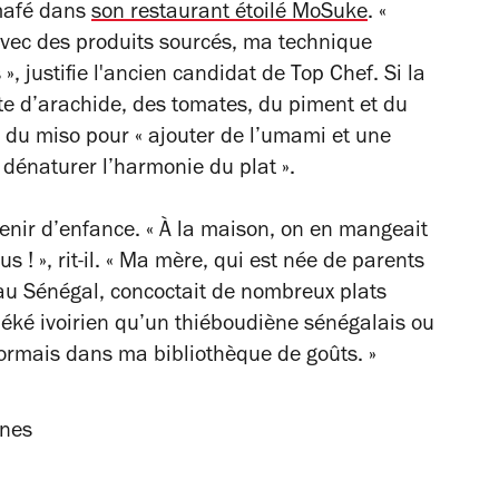
 mafé dans
son restaurant étoilé MoSuke
.
«
 avec des produits sourcés, ma technique
 »
, justifie l'ancien candidat de
Top Chef
. Si la
âte d’arachide, des tomates, du piment et du
r du miso pour
« ajouter de l’umami et une
 dénaturer l’harmonie du plat »
.
enir d’enfance.
« À la maison, on en mangeait
us ! »
, rit-il.
« Ma mère, qui est née de parents
 au Sénégal, concoctait de nombreux plats
tiéké ivoirien qu’un thiéboudiène sénégalais ou
sormais dans ma bibliothèque de goûts. »