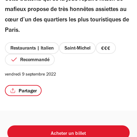
étoiles
mafieux propose de très honnêtes assiettes au
cœur d’un des quartiers les plus touristiques de
Paris.
/2
Restaurants | Italien
Saint-Michel
prix
3
Recommandé
sur
4
vendredi 9 septembre 2022
Partager
Acheter un billet