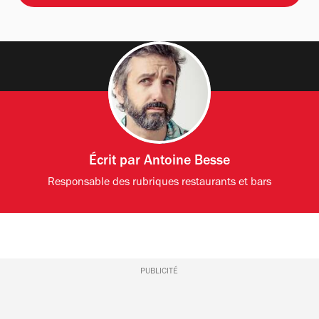
Écrit par
Antoine Besse
Responsable des rubriques restaurants et bars
PUBLICITÉ