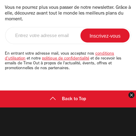
Vous ne pourrez plus vous passer de notre newsletter. Grâce à
elle, découvrez avant tout le monde les meilleurs plans du
moment.
Entrez
votre
adresse
email
En entrant votre adresse mail, vous acceptez nos
conditions
d'utilisation
et notre
politique de confidentialité
et de recevoir les
emails de Time Out à propos de l'actualité, évents, offres et
promotionnelles de nos partenaires.
F
Back to Top