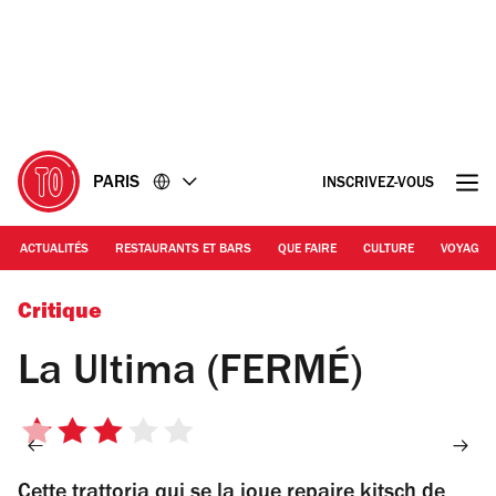
Accéder
Accéder
au
au
contenu
pied
de
page
PARIS
INSCRIVEZ-VOUS
ACTUALITÉS
RESTAURANTS ET BARS
QUE FAIRE
CULTURE
VOYAGE
© Gilles TRILLARD
Critique
La Ultima (FERMÉ)
3
sur
Cette trattoria qui se la joue repaire kitsch de
5