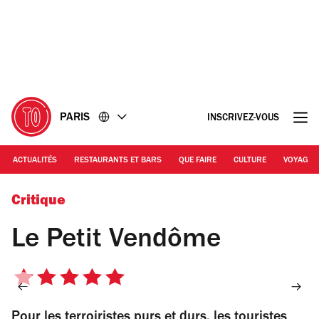
Accéder
Accéder
au
au
contenu
pied
de
page
PARIS
INSCRIVEZ-VOUS
ACTUALITÉS
RESTAURANTS ET BARS
QUE FAIRE
CULTURE
VOYAGE
Le Petit Vendôme
Critique
Le Petit Vendôme
5
sur
Pour les terroiristes purs et durs, les touristes
5