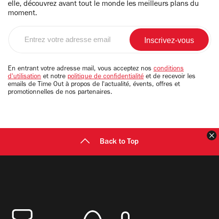
elle, découvrez avant tout le monde les meilleurs plans du
moment.
Entrez
votre
adresse
email
En entrant votre adresse mail, vous acceptez nos
conditions
d'utilisation
et notre
politique de confidentialité
et de recevoir les
emails de Time Out à propos de l'actualité, évents, offres et
promotionnelles de nos partenaires.
F
Back to Top