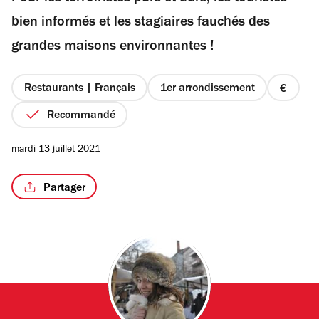
étoiles
bien informés et les stagiaires fauchés des
grandes maisons environnantes !
/2
Restaurants | Français
1er arrondissement
prix
1
Recommandé
sur
4
mardi 13 juillet 2021
Partager