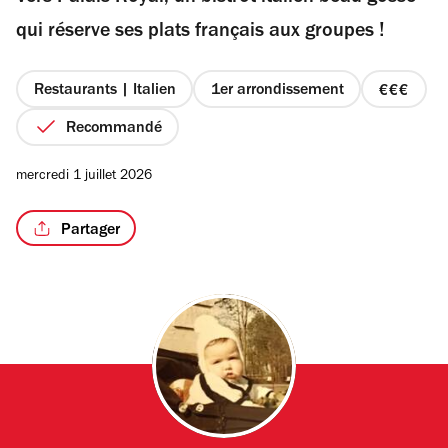
étoiles
qui réserve ses plats français aux groupes !
Restaurants | Italien
1er arrondissement
prix
/2
3
Recommandé
sur
4
mercredi 1 juillet 2026
Partager