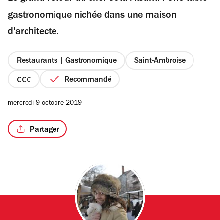
étoiles
gastronomique nichée dans une maison
d'architecte.
/5
Restaurants | Gastronomique
Saint-Ambroise
Recommandé
prix
3
mercredi 9 octobre 2019
sur
4
Partager