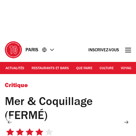
Accéder
Accéder
au
au
contenu
pied
de
page
PARIS
INSCRIVEZ-VOUS
ACTUALITÉS
RESTAURANTS ET BARS
QUE FAIRE
CULTURE
VOYAGE
© Ilya Kagan
Critique
Mer & Coquillage
(FERMÉ)
4