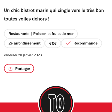
sur
Un chic bistrot marin qui cingle vers le très bon
5
étoiles
toutes voiles dehors !
/4
Restaurants | Poisson et fruits de mer
2e arrondissement
Recommandé
prix
3
vendredi 20 janvier 2023
sur
4
Partager