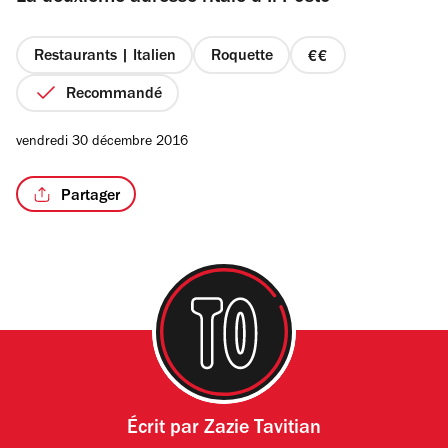
étoiles
Restaurants | Italien
Roquette
prix
2
Recommandé
/4
sur
4
vendredi 30 décembre 2016
Partager
Écrit par
Zazie Tavitian