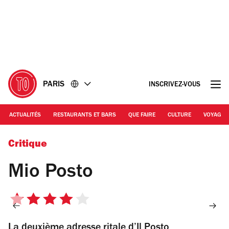
Accéder
Accéder
au
au
contenu
pied
de
page
PARIS
INSCRIVEZ-VOUS
ACTUALITÉS
RESTAURANTS ET BARS
QUE FAIRE
CULTURE
VOYAGE
mio Posto ©ZT
Critique
Mio Posto
4
sur
La deuxième adresse ritale d’Il Posto
5