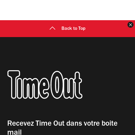
F
Back to Top
Recevez Time Out dans votre boite
mail