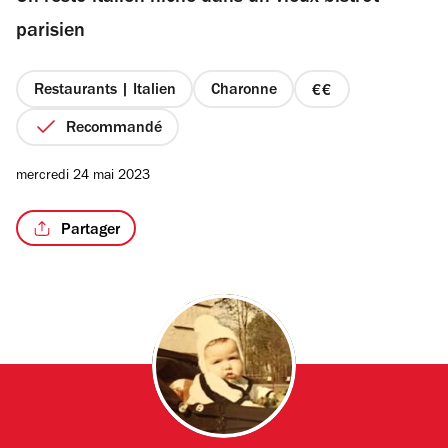
étoiles
parisien
Restaurants | Italien
Charonne
prix
/5
2
Recommandé
sur
4
mercredi 24 mai 2023
Partager