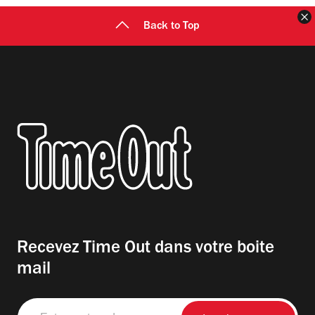
F
Back to Top
Recevez Time Out dans votre boite
mail
Entrez