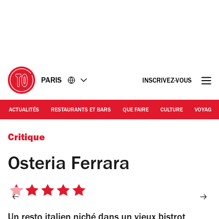
Accéder
Accéder
au
au
contenu
pied
de
page
PARIS
INSCRIVEZ-VOUS
ACTUALITÉS
RESTAURANTS ET BARS
QUE FAIRE
CULTURE
VOYAGE
Critique
Osteria Ferrara
5
sur
Un resto italien niché dans un vieux bistrot
5