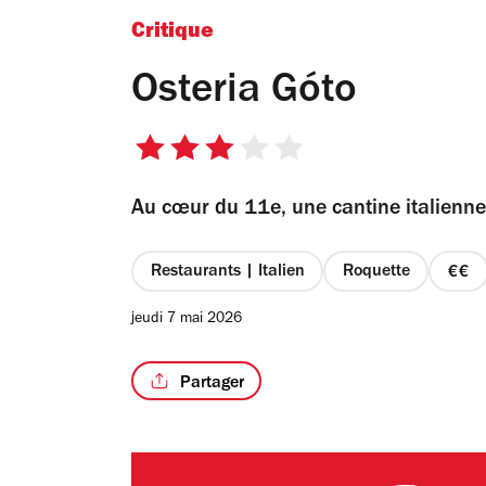
Critique
Osteria Góto
3
sur
Au cœur du 11e, une cantine italienne
5
étoiles
Restaurants | Italien
Roquette
prix
2
jeudi 7 mai 2026
sur
4
Partager