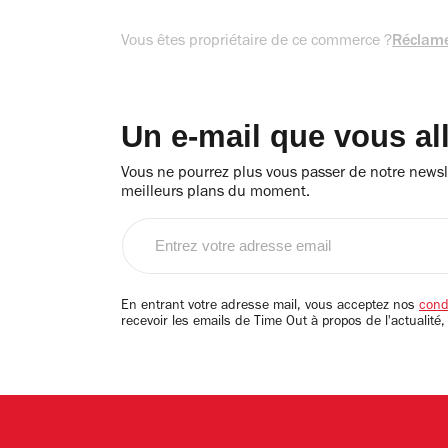
Vous êtes propriétaire de ce commerce ?
Réclame
Un e-mail que vous al
Vous ne pourrez plus vous passer de notre newsle
meilleurs plans du moment.
Entrez
votre
adresse
email
En entrant votre adresse mail, vous acceptez nos
condi
recevoir les emails de Time Out à propos de l'actualité,