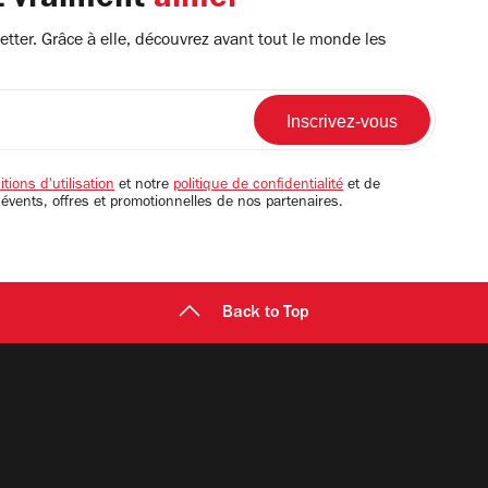
z vraiment
aimer
tter. Grâce à elle, découvrez avant tout le monde les
tions d'utilisation
et notre
politique de confidentialité
et de
 évents, offres et promotionnelles de nos partenaires.
Back to Top