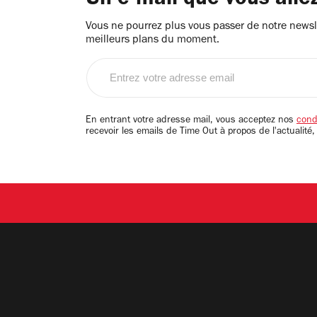
Un e-mail que vous alle
Vous ne pourrez plus vous passer de notre newsle
meilleurs plans du moment.
Entrez
votre
adresse
email
En entrant votre adresse mail, vous acceptez nos
condi
recevoir les emails de Time Out à propos de l'actualité,