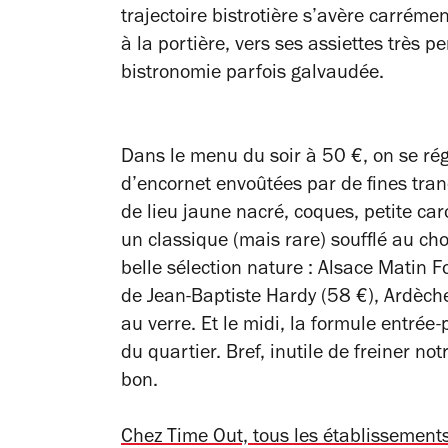
trajectoire bistrotière s’avère carréme
à la portière, vers ses assiettes très 
bistronomie parfois galvaudée.
Dans le menu du soir à 50 €, on se réga
d’encornet envoûtées par de fines tra
de lieu jaune nacré, coques, petite ca
un classique (mais rare) soufflé au ch
belle sélection nature : Alsace Matin 
de Jean-Baptiste Hardy (58 €), Ardèch
au verre. Et le midi, la formule entré
du quartier. Bref, inutile de freiner n
bon.
Chez Time Out, tous les établissemen