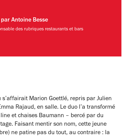
t par
Antoine Besse
nsable des rubriques restaurants et bars
 s’affairait Marion Goettlé, repris par Julien
 Emma Rajaud, en salle. Le duo l’a transformé
paline et chaises Baumann – bercé par du
tage. Faisant mentir son nom, cette jeune
re) ne patine pas du tout, au contraire : la