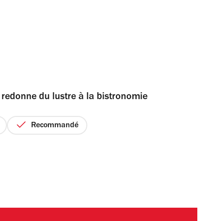
 redonne du lustre à la bistronomie
Recommandé
x
r