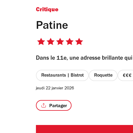
Critique
Patine
5
sur
Dans le 11e, une adresse brillante qui
5
étoiles
Restaurants | Bistrot
Roquette
pri
3
jeudi 22 janvier 2026
su
4
Partager