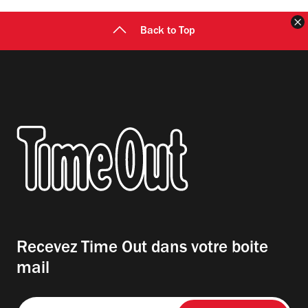
F
Back to Top
Recevez Time Out dans votre boite
mail
Entrez