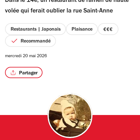
Dans le 14e, un restaurant de ramen de haute
5
étoiles
volée qui ferait oublier la rue Saint-Anne
Restaurants | Japonais
Plaisance
prix
3
Recommandé
sur
4
mercredi 20 mai 2026
Partager