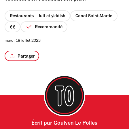
étoiles
Restaurants | Juif et yiddish
Canal Saint-Martin
Recommandé
prix
/2
2
mardi 18 juillet 2023
sur
4
Partager
Écrit par
Goulven Le Polles