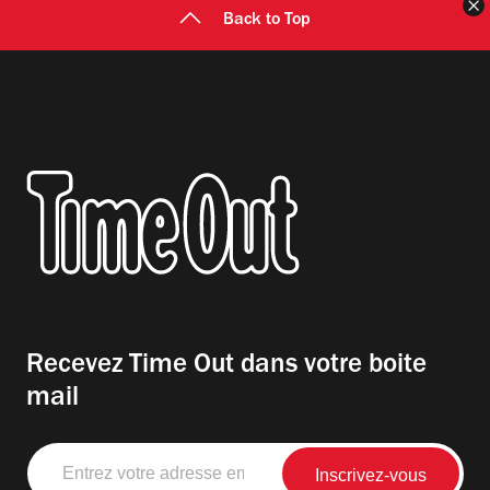
F
Back to Top
Recevez Time Out dans votre boite
mail
Entrez
votre