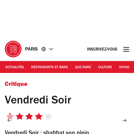
Accéder
Accéder
au
au
contenu
pied
de
page
PARIS
INSCRIVEZ-VOUS
ACTUALITÉS
RESTAURANTS ET BARS
QUE FAIRE
CULTURE
VOYAGE
Vendredi Soir
Critique
Vendredi Soir
4
sur
Vendredi Soir : shabbat son plein
5