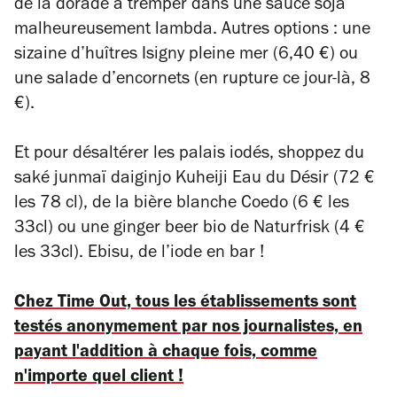
de la dorade à tremper dans une sauce soja
malheureusement lambda. Autres options : une
sizaine d’huîtres Isigny pleine mer (6,40 €) ou
une salade d’encornets (en rupture ce jour-là, 8
€).
Et pour désaltérer les palais iodés, shoppez du
saké junmaï daiginjo Kuheiji Eau du Désir (72 €
les 78 cl), de la bière blanche Coedo (6 € les
33cl) ou une ginger beer bio de Naturfrisk (4 €
les 33cl). Ebisu, de l’iode en bar !
Chez Time Out, tous les établissements sont
testés anonymement par nos journalistes, en
payant l'addition à chaque fois, comme
n'importe quel client !