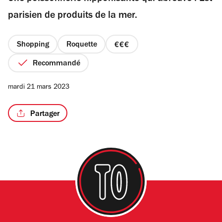
étoiles
parisien de produits de la mer.
Shopping
Roquette
prix
/3
3
Recommandé
sur
4
mardi 21 mars 2023
Partager