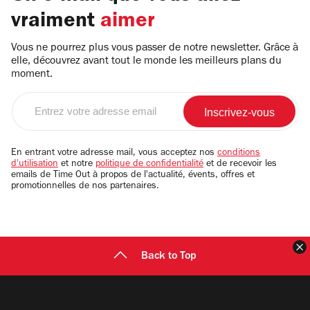
vraiment
aimer
Vous ne pourrez plus vous passer de notre newsletter. Grâce à
elle, découvrez avant tout le monde les meilleurs plans du
moment.
Entrez
votre
adresse
email
En entrant votre adresse mail, vous acceptez nos
conditions
d'utilisation
et notre
politique de confidentialité
et de recevoir les
emails de Time Out à propos de l'actualité, évents, offres et
promotionnelles de nos partenaires.
F
Back to Top