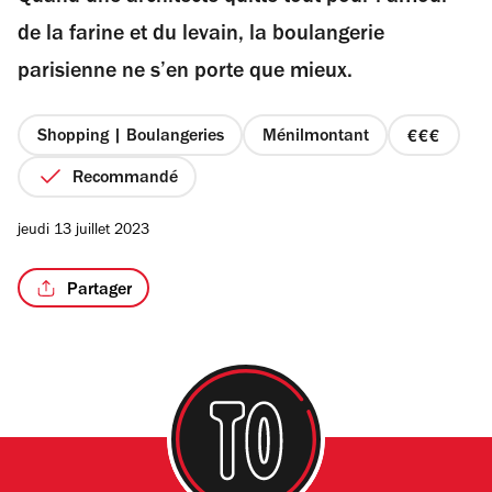
étoiles
de la farine et du levain, la boulangerie
parisienne ne s’en porte que mieux.
/2
Shopping | Boulangeries
Ménilmontant
prix
3
Recommandé
sur
4
jeudi 13 juillet 2023
Partager