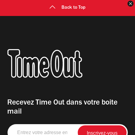
F
Back to Top
Recevez Time Out dans votre boite
mail
Entrez
votre