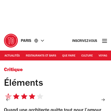
Accéder
Accéder
au
au
contenu
pied
de
page
PARIS
INSCRIVEZ-VOUS
ACTUALITÉS
RESTAURANTS ET BARS
QUE FAIRE
CULTURE
VOYAGE
Elements boulangerie
Critique
Éléments
4
sur
Quand une architecte quitte tout pour l’amour
5