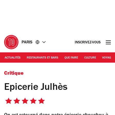
Accéder
Accéder
au
au
contenu
pied
de
page
PARIS
INSCRIVEZ-VOUS
ACTUALITÉS
RESTAURANTS ET BARS
QUE FAIRE
CULTURE
VOYAGE
Julhès Paris
Critique
Epicerie Julhès
5
sur