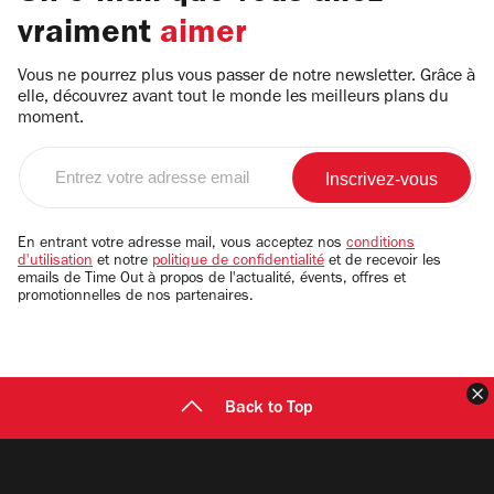
vraiment
aimer
Vous ne pourrez plus vous passer de notre newsletter. Grâce à
elle, découvrez avant tout le monde les meilleurs plans du
moment.
Entrez
votre
adresse
email
En entrant votre adresse mail, vous acceptez nos
conditions
d'utilisation
et notre
politique de confidentialité
et de recevoir les
emails de Time Out à propos de l'actualité, évents, offres et
promotionnelles de nos partenaires.
F
Back to Top