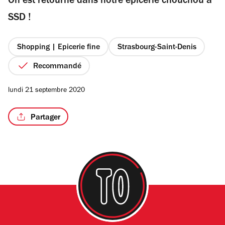
On est retourné dans notre épicerie chouchou à
5
étoiles
SSD !
Shopping | Epicerie fine
Strasbourg-Saint-Denis
Recommandé
lundi 21 septembre 2020
Partager