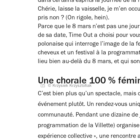
dans certains esprits la journée de la
Chérie, laisse la vaisselle, je m’en occ
pris non ? (On rigole, hein).
Parce que le 8 mars n’est pas une journ
de sa date, Time Out a choisi pour vous
polonaise qui interroge l’image de la f
cheveux et un festival à la programmat
lieu bien au-delà du 8 mars, et qui s
Une chorale 100 % fémin
© Krzysiek Krzysztofiak
C’est bien plus qu’un spectacle, mais c
événement plutôt. Un rendez-vous uniq
communauté. Pendant une dizaine de jo
programmation de la Villette) organise
expérience collective », une rencontre 