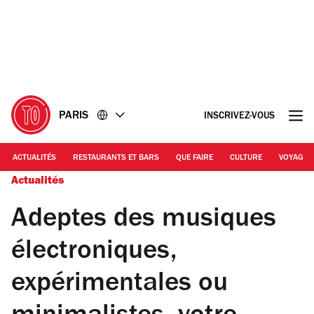
Accéder
Accéder
au
au
contenu
pied
de
page
PARIS
INSCRIVEZ-VOUS
ACTUALITÉS
RESTAURANTS ET BARS
QUE FAIRE
CULTURE
VOYAGE
Actualités
Adeptes des musiques
électroniques,
expérimentales ou