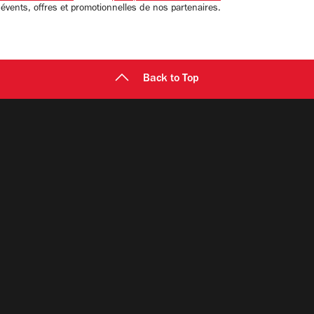
 évents, offres et promotionnelles de nos partenaires.
Back to Top