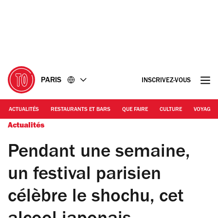
Accéder
Accéder
au
au
contenu
pied
de
page
PARIS
INSCRIVEZ-VOUS
ACTUALITÉS
RESTAURANTS ET BARS
QUE FAIRE
CULTURE
VOYAGE
Actualités
Pendant une semaine,
un festival parisien
célèbre le shochu, cet