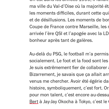
On est dans les années 1990, il fallai
ma ville du Val-d’Oise où la majorité é
les moments difficiles, durant cette qu
et de désillusions. Les moments de bon
Coupe de France contre Marseille, les
arrivée l’ère QSI et l’apogée avec la L
bonheur après tant de galères.
Au-delà du PSG, le football m’a permis
socialement. Le foot et la food sont l
Je suis extrêmement fier de collaborer
Bizarrement, je savais que ça allait arri
venus me chercher. Avoir été égérie 
histoire, symboliquement, c’est fort. O
pour mon talent, c’est encore au-dessu
Bert
à Jay-Jay Okocha à Tokyo, c’est le 