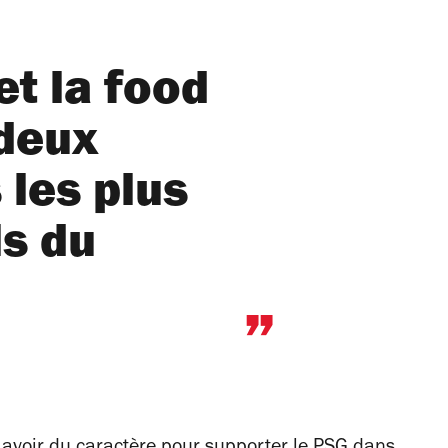
et la food
 deux
 les plus
ls du