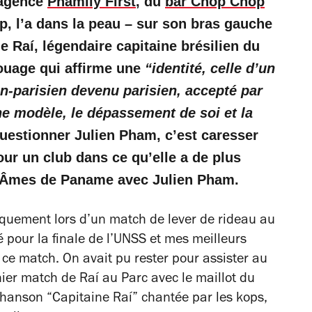
’agence
Phamily First
, du
bar Chop Chop
p, l’a dans la peau – sur son bras gauche
e Raí, légendaire capitaine brésilien du
ouage qui affirme une
“identité, celle d’un
n-parisien devenu parisien, accepté par
ne modèle, le dépassement de soi et la
uestionner Julien Pham, c’est caresser
pour un club dans ce qu’elle a de plus
ie Âmes de Paname avec Julien Pham.
iquement lors d’un match de lever de rideau au
é pour la finale de l’UNSS et mes meilleurs
ce match. On avait pu rester pour assister au
ier match de Raí au Parc avec le maillot du
chanson “Capitaine Raí” chantée par les kops,