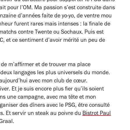
t avoir du caractère pour supporter le PSG dans
tait pour l’OM. Ma passion s’est construite dans
inzaine d’années faite de yo-yo, de ventre mou
heur furent rares mais intenses : la finale de
 matchs contre Twente ou Sochaux. Puis est
DC, et ce sentiment d’avoir mérité un peu de
 de m’affirmer et de trouver ma place
es deux langages les plus universels du monde.
 aujourd’hui avec mon club de cœur.
ver. Et je suis encore plus fier qu’ils soient
dans une campagne, avec ma tête et mon
rganiser des dîners avec le PSG, être consulté
s. Et servir un steak au poivre du
Bistrot Paul
Graal.