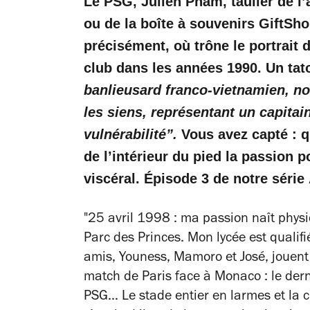
Le PSG, Julien Pham, taulier de l
ou de la boîte à souvenirs GiftSho
précisément, où trône le portrait d
club dans les années 1990. Un tat
banlieusard franco-vietnamien, no
les siens, représentant un capitai
vulnérabilité”.
Vous avez capté : q
de l’intérieur du pied la passion 
viscéral. Épisode 3 de notre sér
"25 avril 1998 : ma passion naît phys
Parc des Princes. Mon lycée est qualifi
amis, Youness, Mamoro et José, jouent 
match de Paris face à Monaco : le dern
PSG… Le stade entier en larmes et la 