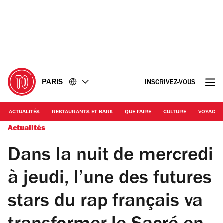
Accéder
Accéder
au
au
contenu
pied
de
page
PARIS
INSCRIVEZ-VOUS
ACTUALITÉS
RESTAURANTS ET BARS
QUE FAIRE
CULTURE
VOYAGE
Actualités
Dans la nuit de mercredi
à jeudi, l’une des futures
stars du rap français va