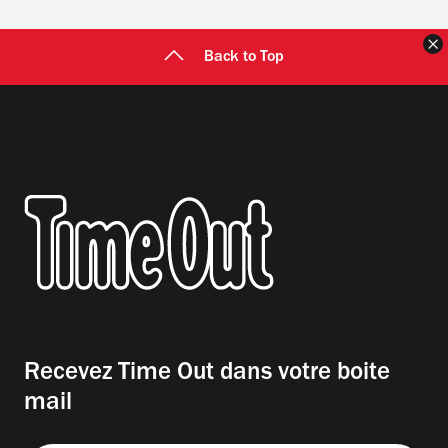
F
Back to Top
Recevez Time Out dans votre boite
mail