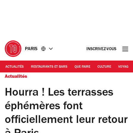
Accéder
Accéder
au
au
contenu
pied
de
page
PARIS
INSCRIVEZ-VOUS
ACTUALITÉS
RESTAURANTS ET BARS
QUE FAIRE
CULTURE
VOYAGE
Actualités
Hourra ! Les terrasses
éphémères font
officiellement leur retour