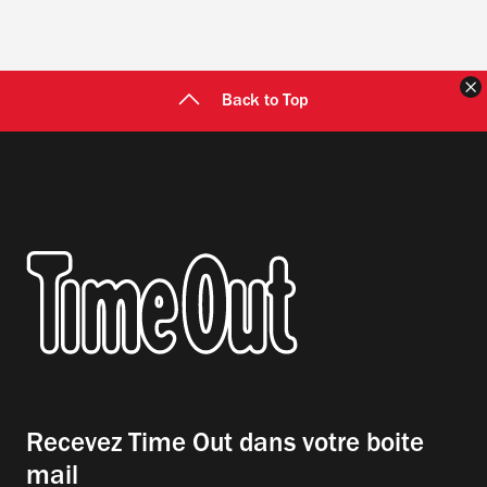
F
Back to Top
Recevez Time Out dans votre boite
mail