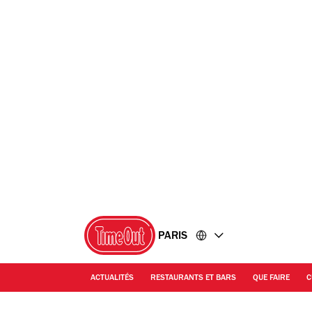
Accéder
Accéder
au
au
contenu
pied
de
page
PARIS
ACTUALITÉS
RESTAURANTS ET BARS
QUE FAIRE
C