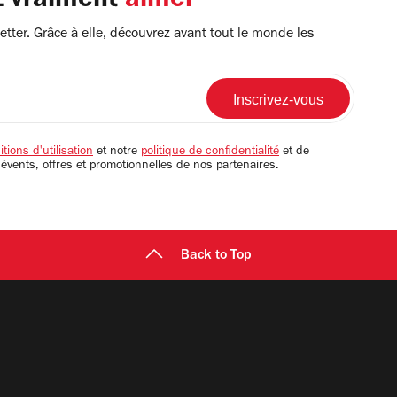
z vraiment
aimer
tter. Grâce à elle, découvrez avant tout le monde les
tions d'utilisation
et notre
politique de confidentialité
et de
 évents, offres et promotionnelles de nos partenaires.
Back to Top