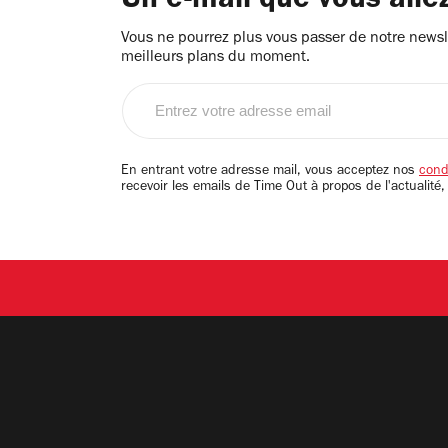
Un e-mail que vous alle
Vous ne pourrez plus vous passer de notre newsle
meilleurs plans du moment.
Entrez
votre
adresse
email
En entrant votre adresse mail, vous acceptez nos
condi
recevoir les emails de Time Out à propos de l'actualité,