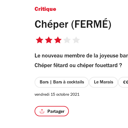
Critique
Chéper (FERMÉ)
3
sur
Le nouveau membre de la joyeuse bande
5
étoiles
Chéper fêtard ou chéper fouettard ?
Bars | Bars à cocktails
Le Marais
vendredi 15 octobre 2021
Partager