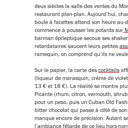
deux siècles la salle des ventes du Mo
restaurant plan-plan. Aujourd’hui, ch
boule à facettes attend son heure au
commence à pousser les potards sur
M
barman épileptique secoue ses shakers
retardataires saucent leurs petites
ass
ramequin, on comprend qu’ils ne veule
Sur le papier, la carte des
cocktails
aff
(liqueur de marasquin, crème de violet
13 € et 18 €). La réalité se montre pl
Picante (rhum, citron, vermouth, shru
pour un peso, puis un Cuban Old Fash
bitter chocolat qui passe à côté de son 
manque encore de précision. Autant se 
l’ambiance fêtarde de ce lieu hors-nor