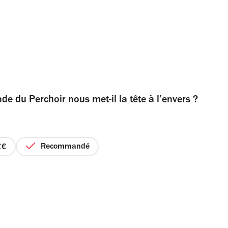
 du Perchoir nous met-il la tête à l’envers ?
Recommandé
prix
3
sur
4