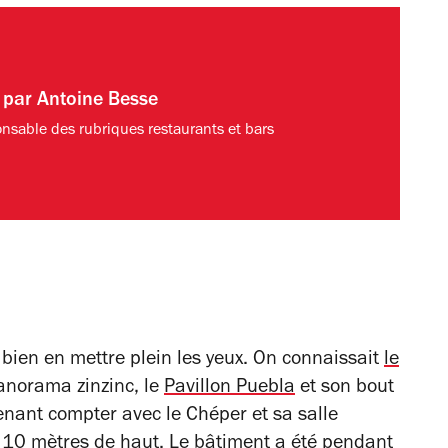
t par
Antoine Besse
nsable des rubriques restaurants et bars
 bien en mettre plein les yeux. On connaissait
le
anorama zinzinc, le
Pavillon Puebla
et son bout
enant compter avec le Chéper et sa salle
 10 mètres de haut. Le bâtiment a été pendant