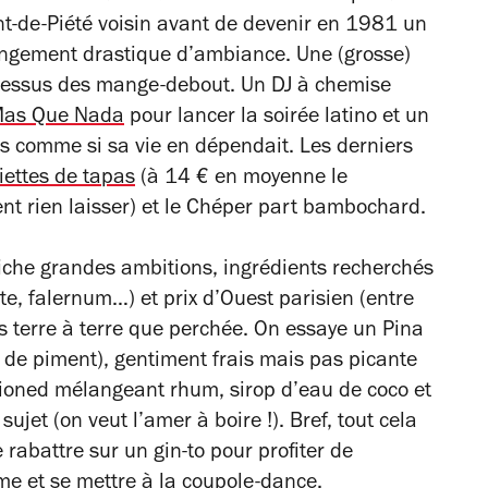
nt-de-Piété voisin avant de devenir en 1981 un
angement drastique d’ambiance. Une (grosse)
-dessus des mange-debout. Un DJ à chemise
as Que Nada
pour lancer la soirée latino et un
 comme si sa vie en dépendait. Les derniers
iettes de tapas
(à 14 € en moyenne le
nt rien laisser) et le Chéper part bambochard.
iche grandes ambitions, ingrédients recherchés
te, falernum…) et prix d’Ouest parisien (entre
us terre à terre que perchée. On essaye un Pina
b de piment), gentiment frais mais pas
picante
ioned mélangeant rhum, sirop d’eau de coco et
sujet (on veut l’amer à boire !). Bref, tout cela
rabattre sur un gin-to pour profiter de
me et se mettre à la coupole-dance.